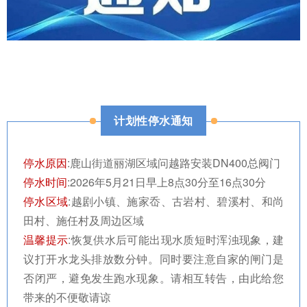
计划性停水通知
停水原因
:
鹿山街道丽湖区域问越路安装DN400总阀门
停水时间
:2026年5月21日早上8点30分至16点30分
停水区域
:越剧小镇、施家岙、古岩村、碧溪村、和尚
田村、施任村及周边区域
温馨提示
:
恢复供水后可能出现水质短时浑浊现象，建
议打开水龙头排放数分钟。同时要注意自家的闸门是
否闭严，避免发生跑水现象。请相互转告，由此给您
带来的不便敬请谅