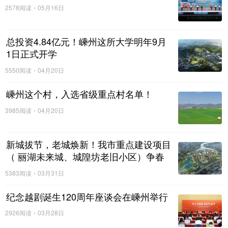
2578阅读
05月16日
总投资4.84亿元！嵊州这所大学明年9月
1日正式开学
5550阅读
04月20日
嵊州这个村，入选省级重点村名单！
3985阅读
04月20日
新城拔节，老城焕新！我市重点建设项目
（ 丽湖未来城、城隍坊老旧小区）争春
提速
5383阅读
03月31日
纪念越剧诞生120周年座谈会在嵊州举行
2926阅读
03月28日