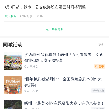
8月8日起，我市一公交线路班次运营时间将调整
城市服务
4732阅读
08-07
点击查看更多
同城活动
更多
乡约嵊州 等你造浪！嵊州「乡村造浪者」文旅
创业创新大赛全城招募！
报名中
0 人已报名
“百年越剧·缘起嵊州”：全国微短剧剧本创作大
赛启动
活动结束
0 人已报名
嵊州市“最美公路”主题摄影大赛，等你来参赛！
活动结束