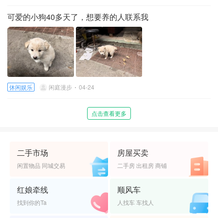
可爱的小狗40多天了，想要养的人联系我
休闲娱乐
闲庭漫步
04-24
点击查看更多
二手市场
房屋买卖
闲置物品 同城交易
二手房 出租房 商铺
红娘牵线
顺风车
找到你的Ta
人找车 车找人