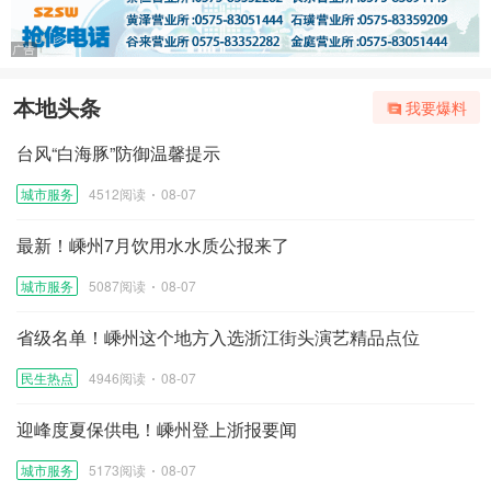
本地头条
我要爆料
台风“白海豚”防御温馨提示
城市服务
4512阅读
08-07
最新！嵊州7月饮用水水质公报来了
城市服务
5087阅读
08-07
省级名单！嵊州这个地方入选浙江街头演艺精品点位
民生热点
4946阅读
08-07
迎峰度夏保供电！嵊州登上浙报要闻
城市服务
5173阅读
08-07