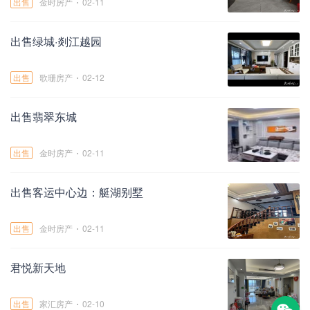
出售
金时房产
02-11
出售绿城·剡江越园
出售
歌珊房产
02-12
出售翡翠东城
出售
金时房产
02-11
出售客运中心边：艇湖别墅
出售
金时房产
02-11
君悦新天地
出售
家汇房产
02-10