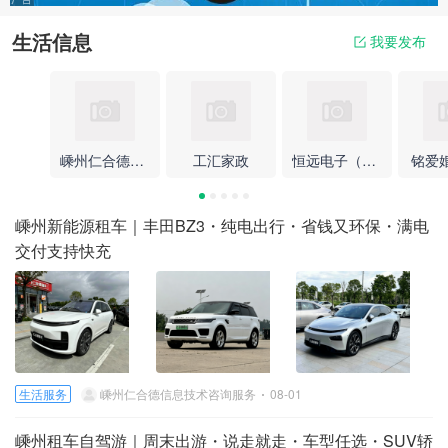
生活信息
我要发布
嵊州仁合德信息技术咨询服务
工汇家政
恒远电子（e点传媒）
铭爱
嵊州新能源租车｜丰田BZ3・纯电出行・省钱又环保・满电
交付支持快充
生活服务
嵊州仁合德信息技术咨询服务
08-01
嵊州租车自驾游｜周末出游・说走就走・车型任选・SUV轿