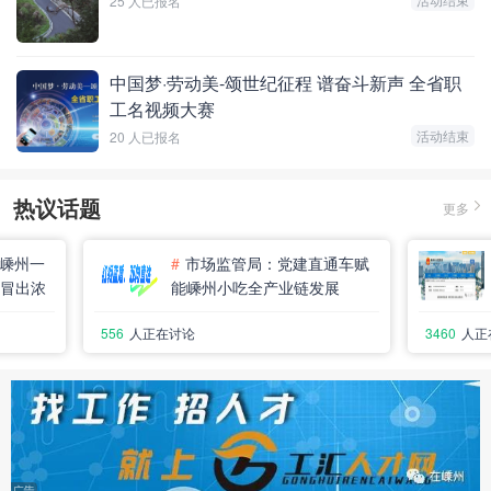
25 人已报名
中国梦·劳动美-颂世纪征程 谱奋斗新声 全省职
工名视频大赛
活动结束
20 人已报名
热议话题
更多
嵊州一
#
市场监管局：党建直通车赋
冒出浓
能嵊州小吃全产业链发展
556
人正在讨论
3460
人正