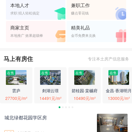
本地人才
兼职工作
求职 招人轻松搞定
赚点零花钱
商家主页
精美礼品
本地推广 效果超级棒
金币免费来兑换
马上有房住
专注本土房产信息服务
在售
在售
在售
在售
雲庐
剡湖云璟
碧桂园·棠樾府
金昌·香湖明月
27700元/m²
14491元/m²
10490元/m²
13000元/m²
城北绿都花园学区房