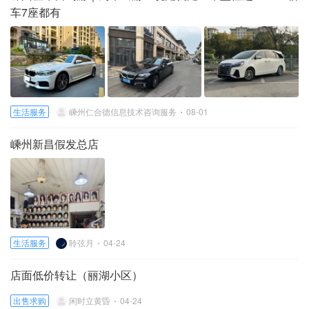
车7座都有
生活服务
嵊州仁合德信息技术咨询服务
08-01
嵊州新昌假发总店
生活服务
聆弦月
04-24
店面低价转让（丽湖小区）
出售求购
闲时立黄昏
04-24