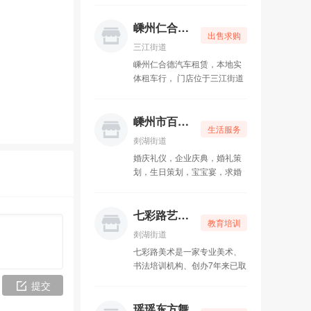
嵊州市路路通汽车销售有限公司
12-14
嵊州仁合德信息技术咨询服务有限公司
出售求购
三江街道
嵊州仁合德汽车租赁，本地实
体租车行， 门店位于三江街道
兴盛街经济开发区15幢112
号， 经营多年，手续正规、合
同规范。 主营：经济代步车、
嵊州市百合婚庆礼仪服务中心
生活服务
轿车、SUV、商务车、新能源
剡湖街道
车、豪车、婚车车队，长短
婚庆礼仪，企业庆典，婚礼策
租、包月租均可，现车充足。
划，生日策划，宝宝宴，求婚
服务承诺：满油满电出车，车
宴～
况干净保养到位，保险齐全，
提供24小时道路救援；嵊州新
七彩路艺术培训
昌城区免费送车上门，高铁
教育培训
站、机场可接送。 租车手续简
剡湖街道
单：身份证+驾驶证，当天办理
七彩路美术是一家专业美术、
当天提车；押金灵活，芝麻信
书法培训机构、创办7年来已取
用可免押。 电话：
得良好口碑和不斐的教学成
提交
18888727773（微信同号） 地
果。并定期举办各类画展、写
址：嵊州市三江街道兴盛街经
生活动，邀请名家大师来校讲
瑶瑶东方舞