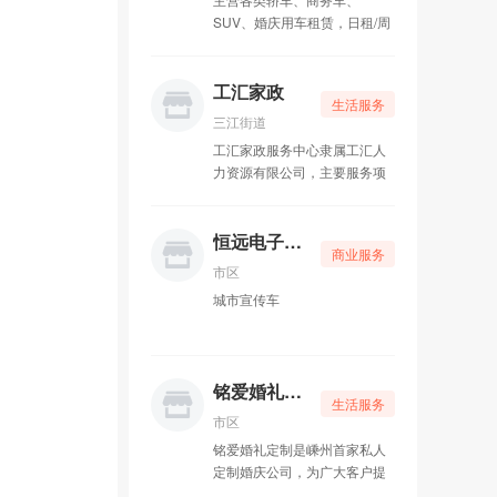
嵊州市奇达汽车美容服务中心
05-15
SUV、婚庆用车租赁，日租/周
租/月租都接，押金灵活。店里
嵊州仁合德信息技术咨询服务
08-02
现车多，轿车、商务、豪车、
跑车都能安排，手续简单，合
工汇家政
生活服务
同规范，租得明白、用得放
嵊州仁合德信息技术咨询服务有限公司
08-01
三江街道
心。 本地老店，价格实在，诚
工汇家政服务中心隶属工汇人
信经营。要用车，来仁合德就
工汇家政
04-15
力资源有限公司，主要服务项
对了！
目有：钟点工、保姆、临时
恒远电子（e点传媒）
03-02
工、装卸工、广告发送、家电
维修、电脑修理、整体开荒保
恒远电子（e点传媒）
商业服务
嵊州市百合婚庆礼仪服务中心
01-06
洁、搬家服务等家政服务。本
市区
中心工作人员均经过专业培
城市宣传车
训，费用合理，服务周全。
铭爱婚礼定制
01-06
七彩路艺术培训
01-06
铭爱婚礼定制
生活服务
瑶瑶东方舞
01-06
市区
铭爱婚礼定制是嵊州首家私人
多奇妙家庭娱乐中心
01-06
定制婚庆公司，为广大客户提
供一站式私人定制婚礼。