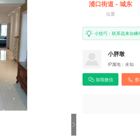
浦口街道
-
城东
位置
小技巧：联系说来自嵊
小胖墩
IP属地：
未知
加我微信
查