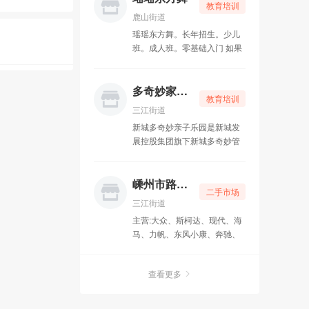
济开发区15幢112号
教育培训
座、指导。少儿部学员作品屡
鹿山街道
屡在全国比赛中获奖，初高中
瑶瑶东方舞。长年招生。少儿
部学员累计通过小B级艺术特长
班。成人班。零基础入门 如果
测试76名；考入中国美术学
你有点胖，一定要学肚皮舞，
院、浙江大学、西安美术学院
因为它可以帮助你充满乐趣的
等全国重点院校19名。
消耗掉多余的热量。 如果你有
多奇妙家庭娱乐中心
教育培训
点瘦，一定要学肚皮舞，因为
三江街道
它可以帮助你纠错陈旧的审美
新城多奇妙亲子乐园是新城发
观点，让你明白脂肪是魅力所
展控股集团旗下新城多奇妙管
在。 如果你缺乏自信，一定要
理咨询有限公司自主研发的中
学肚皮舞，因为它可以帮助你
国新一代儿童游乐品牌，针对1
挖掘不一样的自己，你本来就
—12岁亲子家庭，以“好的教育
嵊州市路路通汽车销售有限公司
可以很美。 这是一个不论高矮
二手市场
是陪伴”为核心理念，为中国亲
胖瘦，多大年龄，有没有舞蹈
三江街道
子家庭打造游乐体验，成为一
基础，门槛低到只要你喜欢。
主营:大众、斯柯达、现代、海
座城市亲子活动社交平台。 多
就可以学会。给孩子一个骄傲
马、力帆、东风小康、奔驰、
奇妙亲子乐园融合机械游乐、
的童年。那么来学肚皮舞吧。
宝马，凯迪拉克，本田，大众
多媒体互动、软体攀爬、拓展
斯柯达，东风，现代、奥迪、
训练、演艺活动、亲子电玩、
查看更多
马自达、丰田等各档轿车。 兼
动漫展示、生日派对、课程培
营：面包车、皮卡车、货车、
训为一体，约60余种娱乐休闲
大货车、厢式车及各种特种需
设施，依据儿童心理巧妙组