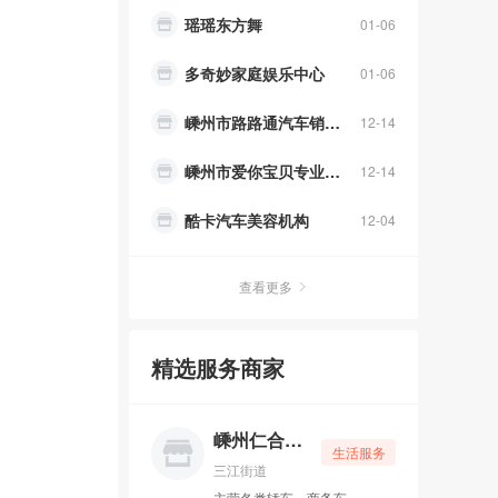
多奇妙家庭娱乐中心
01-06
嵊州市路路通汽车销售有限公司
12-14
嵊州市爱你宝贝专业儿童摄影会所
12-14
酷卡汽车美容机构
12-04
MOB迈博游泳健身
12-04
上海万利文化传媒有限公司
12-03
查看更多
嵊州高速驾校
05-15
精选服务商家
嵊州市君风舞蹈培训学校有限公司
05-15
绍兴嵊达财务管理有限公司
05-15
嵊州仁合德信息技术咨询服务
生活服务
嵊州市日日新保服务有限公司
05-15
三江街道
主营各类轿车、商务车、